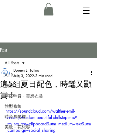
Post
All Posts
Doreen L. Totino
All Posts
Aug 3, 2022
3 min read
這5組夏日配色，時髦又顯
旅游
貴！
穿搭幹貨﹣雲想衣裳
體型修飾
https://soundcloud.com/walther-emil-
時尚風向標
eriksen/wisdom-beautiful-chillstep-mix?
utm_source=clipboard&utm_medium=text&utm
美妝﹣花想容
_campaign=social_sharing