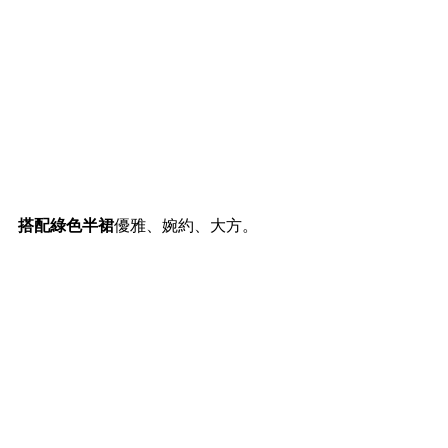
搭配綠色半裙
優雅、婉約、大方。