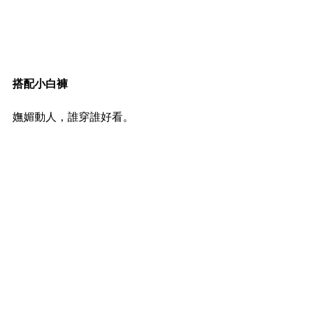
搭配小白褲
嫵媚動人，誰穿誰好看。