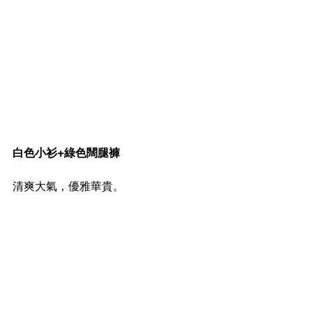
白色小衫+綠色闊腿褲
清爽大氣，優雅華貴。