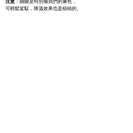
注意
：關鍵是特別襯我們的膚色，
可輕鬆駕馭，降溫效果也是槓槓的。