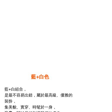
藍+白色
藍+白組合，
是最不容易出錯，屬於最高級、優雅的
裝扮，
集美貌、實穿、時髦於一身，