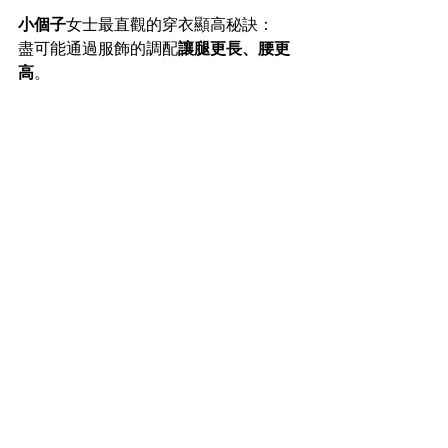
小個子
女士最直觀的穿衣顯高秘訣：
盡可能通過服飾的調配
讓腿更長、腰更
高
。