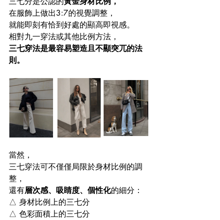
三七分是公認的
黃金身材比例，
在服飾上做出3:7的視覺調整，
就能即刻有恰到好處的顯高即視感。
相對九一穿法或其他比例方法，
三七穿法是最容易塑造且不顯突兀的法
則。
當然，
三七穿法可不僅僅局限於身材比例的調
整，
還有
層次感、吸睛度、個性化
的細分：
△ 身材比例上的三七分
△ 色彩面積上的三七分