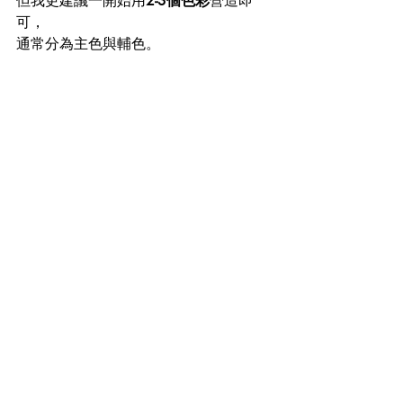
但我更建議一開始用
2-3個色彩
營造即
可，
通常分為主色與輔色。