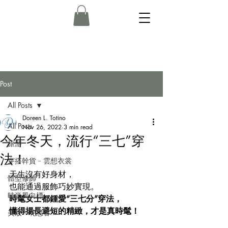
Post
All Posts
Doreen L. Totino
All Posts
Nov 26, 2022
3 min read
今年冬天，流行“三七”穿
旅游
法！
穿搭幹貨﹣雲想衣裳
天生沒有好身材，
體型修飾
也能通過服飾巧妙實現。
時尚風向標
時髦女士都鍾愛“三七分”穿法，
懂得揚長避短的精緻，才是真時髦！
美妝﹣花想容