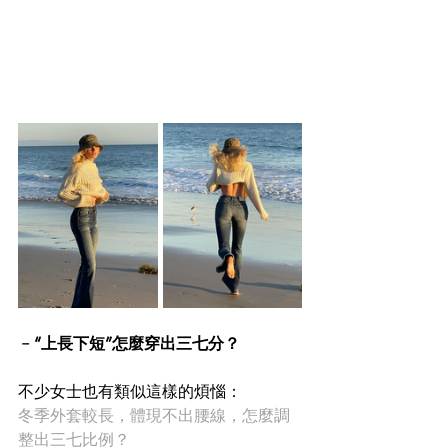
﹣“上長下短”怎麼穿出三七分？
不少女士也有類似這樣的煩惱：
冬季外套較長，體現不出腰線，怎麼調
整出三七比例？