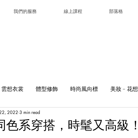
我們的服務
線上課程
部落格
﹣雲想衣裳
體型修飾
時尚風向標
美妝﹣花想
 22, 2022
3 min read
同色系穿搭，時髦又高級
，