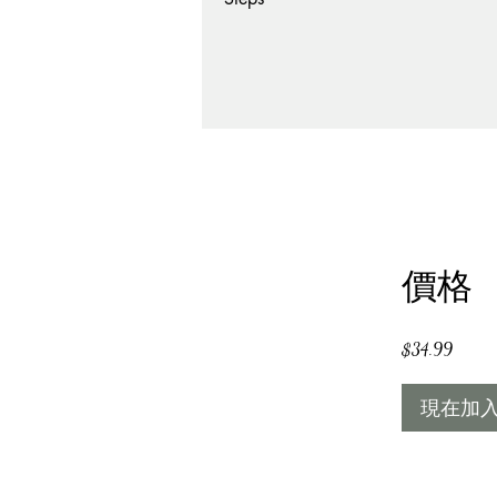
價格
$34.99
現在加