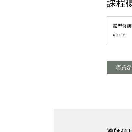
課程
體型修飾
.
6 steps
購買參
導師信